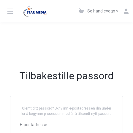
Se handlevogn »
Tilbakestille passord
Glemt ditt passord? Skriv inn e-postadressen din under
for å begynne prosessen med å få tilsendt nytt passord.
E-postadresse